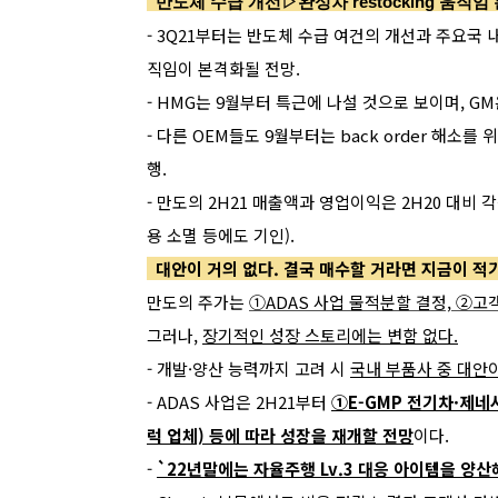
반도체 수급 개선▷완성차 restocking 움직
- 3Q21부터는 반도체 수급 여건의 개선과 주요국 내
직임이 본격화될 전망.
- HMG는 9월부터 특근에 나설 것으로 보이며, G
- 다른 OEM들도 9월부터는 back order 해소를 
행.
- 만도의 2H21 매출액과 영업이익은 2H20 대비 각
용 소멸 등에도 기인).
대안이 거의 없다. 결국 매수할 거라면 지금이 
만도의 주가는
①ADAS 사업 물적분할 결정, ②고
그러나,
장기적인 성장 스토리에는 변함 없다.
-
개발·양산 능력까지 고려 시
국내 부품사 중 대안이
- ADAS 사업은 2H21부터
①E-GMP 전기차·제네시
럭 업체) 등에 따라 성장을 재개할 전망
이다.
-
`22년말에는 자율주행 Lv.3 대응 아이템을 양산