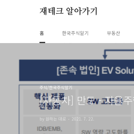
본문 바로가기
재테크 알아가기
홈
한국주식알기
부동산
주식/한국주식알기
[자동차] 만도 - 자율
by 원하는 대로
2021. 7. 22.