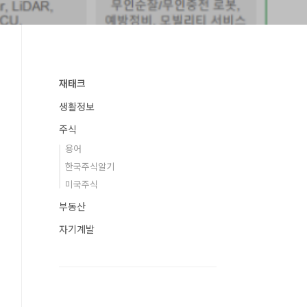
재태크
생활정보
주식
용어
한국주식알기
미국주식
부동산
자기계발