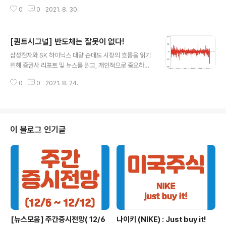
한 내용을 발췌했으며, 매수, 매도 추천 아님, 투자의 모든
0
0
2021. 8. 30.
책임은 투자자 본인에게 있다! 이번 주 코스피지수는 300
0~3300선 포인트 사이를 오갈 것으로 증권사에서 전망
하고 있다. 2021.08.27 이베스트증권 염동찬 금융시장
[퀀트시그널] 반도체는 잘못이 없다!
주요 이벤트 월초 주요 경제지표 발표(9/1~3) ISM 제조업
글 내용
지수, 고용 지표 등 주요 경제지표가 주 후반에 발표될 예
삼성전자와 SK 하이닉스 대량 순매도 시장의 흐름을 읽기
정. 잭 슨홀 미팅이 종료되고 9월말에 FOMC를 앞두고 있
위해 증권사 리포트 및 뉴스를 읽고, 개인적으로 중요하다
는만큼, 테이퍼링 스케쥴을 가늠할 수 있다는 점에서 이번
고 생각한 내용을 발췌했으며, 매수, 매도 추천 아님, 투자
고용지표 발표는 특히 중요할 예정. 현재 ISM 제조업지수
0
0
2021. 8. 24.
의 모든 책임은 투자자 본인에게 있다! 2021.08.23 한화
는 지난 달 59.5에서 59.0로, I..
투자증권 Analyst 안현국 삼성전자와 SK 하이닉스 대량
순매도 육안으로 확인 가능할 정도로 이례적이고 강한 매
도 8월 9일부터 9영업일 연속 순매도, 총 8.2조원을 순매
도했다. 3,300p를 넘보던 KOSPI는 3,060p로 내려왔고
이 블로그 인기글
환율은 1,142원에서 약 40원이 올랐다. 외국인 매도가 어
떤 주식에 집중됐는지는 어렵지 않게 찾을 수 있다. 우리나
라 시가총액 1, 2위인 삼성전자와 SK하이닉스는 같은 기간
각각 7.1조원, 1.8조원 가량의 외국인 순매도를 기록했..
[뉴스모음] 주간증시전망( 12/6
나이키 (NIKE) : Just buy it!