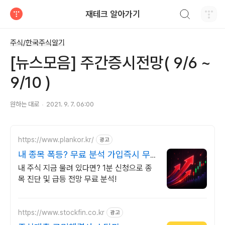
검색하기
재테크 알아가기
티스토리
주식/한국주식알기
[뉴스모음] 주간증시전망( 9/6 ~
9/10 )
원하는 대로
2021. 9. 7. 06:00
https://www.plankor.kr/
광고
내 종목 폭등? 무료 분석 가입즉시 무
료리포트 100%
내 주식 지금 물려 있다면? 1분 신청으로 종
목 진단 및 급등 전망 무료 분석!
https://www.stockfin.co.kr
광고