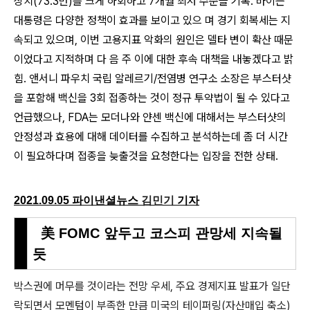
상치(73.3만)를 크게 하회하고 7개월 최저 수준을 기록. 바이든
대통령은 다양한 정책이 효과를 보이고 있으 며 경기 회복세는 지
속되고 있으며, 이번 고용지표 악화의 원인은 델타 변이 확산 때문
이었다고 지적하며 다 음 주 이에 대한 후속 대책을 내놓겠다고 밝
힘. 앤서니 파우치 국립 알레르기/전염병 연구소 소장은 부스터샷
을 포함해 백신을 3회 접종하는 것이 정규 투약법이 될 수 있다고
언급했으나, FDA는 모더나와 얀센 백신에 대해서는 부스터샷의
안정성과 효용에 대해 데이터를 수집하고 분석하는데 좀 더 시간
이 필요하다며 접종을 늦출것을 요청한다는 입장을 전한 상태.
2021.09.05 파이낸셜뉴스
김민기
기자
美 FOMC 앞두고 코스피 관망세 지속될
듯
박스권에 머무를 것이라는 전망 우세, 주요 경제지표 발표가 일단
락되면서 모멘텀이 부족한 만큼 미국의 테이퍼링(자산매입 축소)