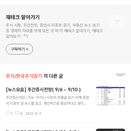
로그 정보
재테크 알아가기
주식 시황, 주간전망, 증권사 리포트 읽기, 부동산 뉴스 보기
등 경제적 자유를 위해 모든 것 하기! 재테크 알아가기, 재테크
알아보기~ ^^/
구독하기
더보기
주식/한국주식알기
의 다른 글
[뉴스모음] 주간증시전망( 9/6 ~ 9/10 )
글 내용
주간증시마감 ( 9/6~9/10 ) 시장의 흐름을 읽기 위해 증권
사 리포트 및 뉴스를 읽고, 개인적으로 중요하다고 생각한
내용을 발췌했으며, 매수, 매도 추천 아님, 투자의 모든 책
1
0
2021. 9. 7.
임은 투자자 본인에게 있다! 이번 주 코스피지수는 3100~
3230포인트 사이를 오갈 것으로 증권사에서 전망하고 있
다. 2021.09.03 이베스트투자증권 염동찬 금융시장 주요