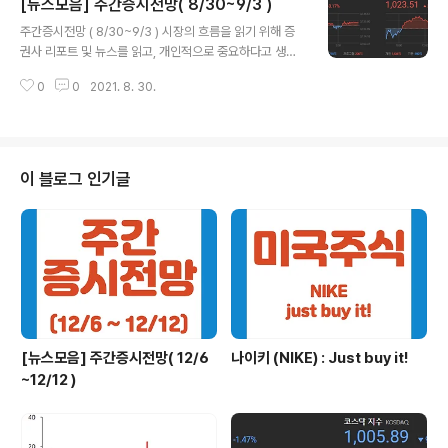
[뉴스모음] 주간증시전망( 8/30~9/3 )
이벤트 한국 8월 금융시장 동향 발표(9/8) 가계 대출 잔액
글 내용
과 증가율 등이 포함된 한국은행이 8월 금융시장 동향이
주간증시전망 ( 8/30~9/3 ) 시장의 흐름을 읽기 위해 증
발표될 예정. 지난 7월에 가계 대출 증감액은 9.7조원(주
권사 리포트 및 뉴스를 읽고, 개인적으로 중요하다고 생각
택담보대출 6.1조원, 기타 대출 3.6조원)으로 2004년 통
한 내용을 발췌했으며, 매수, 매도 추천 아님, 투자의 모든
계 집계 이후 최대치를 기록했었는데, 최근 금융 당국이 가
0
0
2021. 8. 30.
책임은 투자자 본인에게 있다! 이번 주 코스피지수는 300
계대출 증가를 경계하는 움직임을 보이고 있는만큼 8월에
0~3300선 포인트 사이를 오갈 것으로 증권사에서 전망
속도..
하고 있다. 2021.08.27 이베스트증권 염동찬 금융시장
주요 이벤트 월초 주요 경제지표 발표(9/1~3) ISM 제조업
지수, 고용 지표 등 주요 경제지표가 주 후반에 발표될 예
이 블로그 인기글
정. 잭 슨홀 미팅이 종료되고 9월말에 FOMC를 앞두고 있
는만큼, 테이퍼링 스케쥴을 가늠할 수 있다는 점에서 이번
고용지표 발표는 특히 중요할 예정. 현재 ISM 제조업지수
는 지난 달 59.5에서 59.0로, I..
[뉴스모음] 주간증시전망( 12/6
나이키 (NIKE) : Just buy it!
~12/12 )